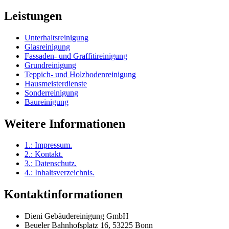
Leistungen
Unterhaltsreinigung
Glasreinigung
Fassaden- und Graffitireinigung
Grundreinigung
Teppich- und Holzbodenreinigung
Hausmeisterdienste
Sonderreinigung
Baureinigung
Weitere Informationen
1.:
Impressum
.
2.:
Kontakt
.
3.:
Datenschutz
.
4.:
Inhaltsverzeichnis
.
Kontaktinformationen
Dieni Gebäudereinigung GmbH
Beueler Bahnhofsplatz 16, 53225 Bonn